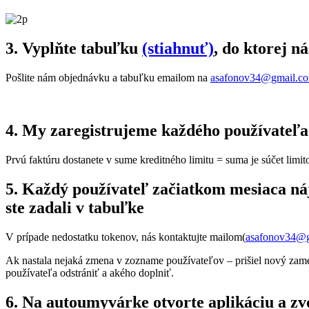
3. Vyplňte tabuľku
(stiahnuť)
, do ktorej n
Pošlite nám objednávku a tabuľku emailom na
asafonov34@gmail.c
4. My zaregistrujeme každého používateľa 
Prvú faktúru dostanete v sume kreditného limitu = suma je súčet limi
5. Každý používateľ začiatkom mesiaca náj
ste zadali v tabuľke
V prípade nedostatku tokenov, nás kontaktujte mailom(
asafonov34@
Ak nastala nejaká zmena v zozname používateľov – prišiel nový zame
používateľa odstrániť a akého doplniť.
6. Na autoumyvárke otvorte aplikáciu a zvo