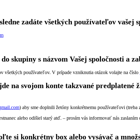
ásledne zadáte všetkých používateľov vašej s
om
do skupiny s názvom Vašej spoločnosti a z
tov všetkých používateľov. V prípade vzniknutia otázok volajte na číslo
de na svojom konte takzvané predplatené že
gmail.com
) aby sme doplnili žetóny konkrétnemu používateľovi (treba 
stnanec alebo odišiel starý atď. – prosím vás informovať nás zaslan
ľte si konkrétny box alebo vysávač a množs