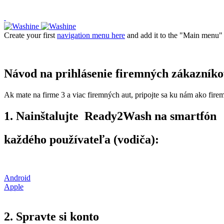
ADD ANYTHING HERE OR JUST REMOVE IT…
Create your first
navigation menu here
and add it to the "Main menu" 
Návod na prihlásenie firemných zákazníko
Ak mate na firme 3 a viac firemných aut, pripojte sa ku nám ako fir
1. Nainštalujte Ready2Wash na smartfón
každého používateľa (vodiča):
Android
Apple
2. Spravte si konto