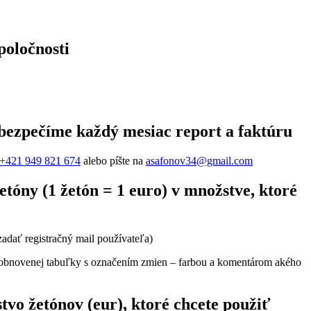
poločnosti
abezpečíme každý mesiac report a faktúru
+421 949 821 674
alebo píšte na
asafonov34@gmail.com
tóny (1 žetón = 1 euro) v množstve, ktoré
zadať registračný mail používateľa)
ím obnovenej tabuľky s označením zmien – farbou a komentárom akého
tvo žetónov (eur), ktoré chcete použiť